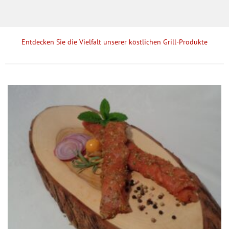
Entdecken Sie die Vielfalt unserer köstlichen Grill-Produkte
Dieses
Produkt
weist
mehrere
Varianten
auf.
Die
Optionen
können
auf
der
Produktseite
gewählt