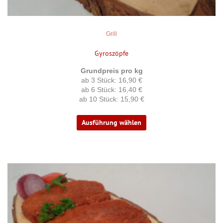
werden
Grill
Gyroszöpfe
Grundpreis pro kg
ab 3 Stück: 16,90 €
ab 6 Stück: 16,40 €
ab 10 Stück: 15,90 €
Ausführung wählen
Dieses
Produkt
weist
mehrere
Varianten
auf.