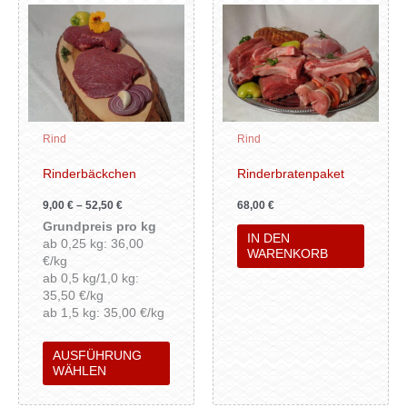
Dieses
Produkt
weist
mehrere
Varianten
auf.
Die
Rind
Rind
Optionen
können
Rinderbäckchen
Rinderbratenpaket
auf
9,00
€
–
52,50
€
68,00
€
der
Grundpreis pro kg
Produktseite
IN DEN
ab 0,25 kg: 36,00
gewählt
WARENKORB
€/kg
werden
ab 0,5 kg/1,0 kg:
35,50 €/kg
ab 1,5 kg: 35,00 €/kg
AUSFÜHRUNG
WÄHLEN