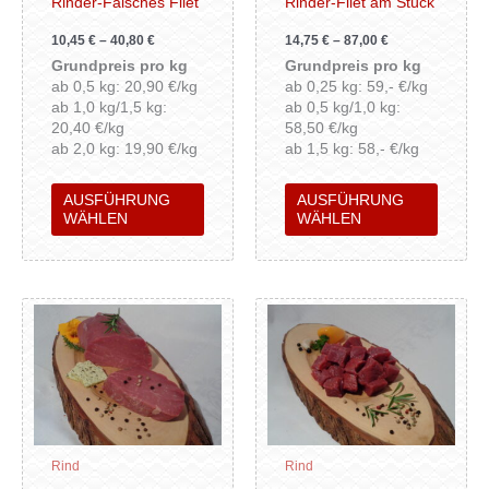
Rinder-Falsches Filet
Rinder-Filet am Stück
auf
auf
10,45
€
–
40,80
€
14,75
€
–
87,00
€
der
der
Grundpreis pro kg
Grundpreis pro kg
Produktseite
Produkt
ab 0,5 kg: 20,90 €/kg
ab 0,25 kg: 59,- €/kg
gewählt
gewähl
ab 1,0 kg/1,5 kg:
ab 0,5 kg/1,0 kg:
werden
werden
20,40 €/kg
58,50 €/kg
ab 2,0 kg: 19,90 €/kg
ab 1,5 kg: 58,- €/kg
AUSFÜHRUNG
AUSFÜHRUNG
WÄHLEN
WÄHLEN
Dieses
Dieses
Produkt
Produk
weist
weist
mehrere
mehrer
Varianten
Variant
auf.
auf.
Die
Die
Rind
Rind
Optionen
Option