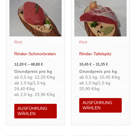
Produkt
Produk
weist
weist
mehrere
mehrer
Varianten
Variant
auf.
auf.
Die
Die
Rind
Rind
Optionen
Option
können
können
Rinder-Schmorbraten
Rinder-Tafelspitz
auf
auf
12,20
€
–
48,80
€
10,45
€
–
31,35
€
der
der
Grundpreis pro kg
Grundpreis pro kg
Produktseite
Produkt
ab 0,5 kg: 12,20 €/kg
ab 0,5 kg: 10,45 €/kg
gewählt
gewähl
ab 1,0 kg/1,5 kg:
ab 1,0 kg/1,5 kg:
werden
werden
24,40 €/kg
20,90 €/kg
ab 2,0 kg: 23,90 €/kg
AUSFÜHRUNG
WÄHLEN
AUSFÜHRUNG
WÄHLEN