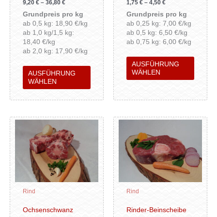
9,20
€
–
36,80
€
1,75
€
–
4,50
€
der
der
Grundpreis pro kg
Grundpreis pro kg
Produktseite
Produkt
ab 0,5 kg: 18,90 €/kg
ab 0,25 kg: 7,00 €/kg
gewählt
gewähl
ab 1,0 kg/1,5 kg:
ab 0,5 kg: 6,50 €/kg
werden
werden
18,40 €/kg
ab 0,75 kg: 6,00 €/kg
ab 2,0 kg: 17,90 €/kg
AUSFÜHRUNG
WÄHLEN
AUSFÜHRUNG
WÄHLEN
Dieses
Dieses
Produkt
Produk
weist
weist
mehrere
mehrer
Varianten
Variant
auf.
auf.
Die
Die
Rind
Rind
Optionen
Option
können
können
Ochsenschwanz
Rinder-Beinscheibe