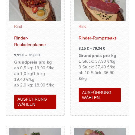
mehrere
mehrer
Varianten
Variant
auf.
auf.
Die
Die
Rind
Rind
Optionen
Option
können
können
Rinder-
Rinder-Rumpsteaks
auf
auf
Rouladenpfanne
8,15
€
–
79,34
€
der
der
9,95
€
–
36,80
€
Grundpreis pro kg
Produktseite
Produkt
1 Stück: 37,90 €/kg
Grundpreis pro kg
gewählt
gewähl
3 Stück: 37,40 €/kg
ab 0,5 kg: 19,90 €/kg
werden
werden
ab 10 Stück: 36,90
ab 1,0 kg/1,5 kg:
€/kg
19,40 €/kg
ab 2,0 kg: 18,90 €/kg
AUSFÜHRUNG
WÄHLEN
AUSFÜHRUNG
WÄHLEN
Dieses
Dieses