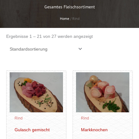
Gesamtes Fleischsortiment
Home
/
Rind
Ergebnisse 1 – 21 von 27 werden angezeigt
Dieses
Dieses
Produkt
Produk
weist
weist
mehrere
mehrer
Varianten
Variant
auf.
auf.
Die
Die
Rind
Rind
Optionen
Option
können
können
Gulasch gemischt
Markknochen
auf
auf