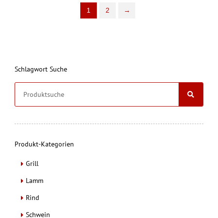
1
2
→
Schlagwort Suche
S
u
c
h
e
Produkt-Kategorien
Grill
Lamm
Rind
Schwein