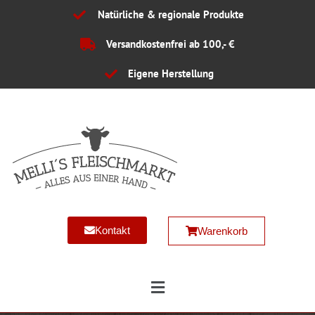
Zum
Natürliche & regionale Produkte
Inhalt
springen
Versandkostenfrei ab 100,- €
Eigene Herstellung
Kontakt
Warenkorb
Main
Menu