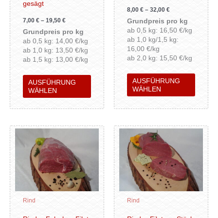
auf
auf
gesägt
8,00
€
–
32,00
€
der
der
7,00
€
–
19,50
€
Grundpreis pro kg
Produktseite
Produkt
ab 0,5 kg: 16,50 €/kg
Grundpreis pro kg
gewählt
gewähl
ab 1,0 kg/1,5 kg:
ab 0,5 kg: 14,00 €/kg
werden
werden
16,00 €/kg
ab 1,0 kg: 13,50 €/kg
ab 2,0 kg: 15,50 €/kg
ab 1,5 kg: 13,00 €/kg
AUSFÜHRUNG
AUSFÜHRUNG
WÄHLEN
WÄHLEN
Dieses
Dieses
Produkt
Produk
weist
weist
mehrere
mehrer
Varianten
Variant
auf.
auf.
Die
Die
Rind
Rind
Optionen
Option
können
können