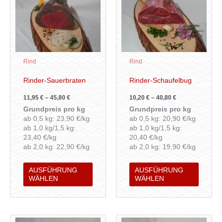
Produkt
Produk
weist
weist
mehrere
mehrer
Varianten
Variant
auf.
auf.
Die
Die
Rind
Rind
Optionen
Option
können
können
Rinder-Sauerbraten
Rinder-Schaufelbug
auf
auf
11,95
€
–
45,80
€
10,20
€
–
40,80
€
der
der
Grundpreis pro kg
Grundpreis pro kg
Produktseite
Produkt
ab 0,5 kg: 23,90 €/kg
ab 0,5 kg: 20,90 €/kg
gewählt
gewähl
ab 1,0 kg/1,5 kg:
ab 1,0 kg/1,5 kg:
werden
werden
23,40 €/kg
20,40 €/kg
ab 2,0 kg: 22,90 €/kg
ab 2,0 kg: 19,90 €/kg
AUSFÜHRUNG
AUSFÜHRUNG
WÄHLEN
WÄHLEN
Dieses
Dieses