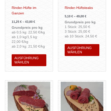
Optionen
Option
können
können
Rinder-Hüfte im
Rinder-Hüftsteaks
auf
auf
Ganzen
5,10
€
–
49,00
€
der
der
11,25
€
–
43,00
€
Grundpreis pro kg
Produktseite
Produkt
1 Stück: 25,50 €
Grundpreis pro kg
gewählt
gewähl
3 Stück: 25,00 €
ab 0,5 kg: 22,50 €/kg
werden
werden
ab 10 Stück: 24,50 €
ab 1,0 kg/1,5 kg:
22,00 €/kg
ab 2,0 kg: 21,50 €/kg
AUSFÜHRUNG
WÄHLEN
AUSFÜHRUNG
WÄHLEN
Dieses
Dieses
Produkt
Produk
weist
weist
mehrere
mehrer
Varianten
Variant
auf.
auf.