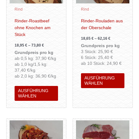
Die
Die
Rind
Rind
Optionen
Option
können
können
Rinder-Roastbeef
Rinder-Rouladen aus
auf
auf
ohne Knochen am
der Oberschale
der
der
Stück
18,65
€
–
62,16
€
Produktseite
Produkt
18,95
€
–
73,80
€
Grundpreis pro kg
gewählt
gewähl
3 Stück: 25,90 €
Grundpreis pro kg
werden
werden
6 Stück: 25,40 €
ab 0,5 kg: 37,90 €/kg
ab 10 Stück: 24,90 €
ab 1,0 kg/1,5 kg:
37,40 €/kg
ab 2,0 kg: 36,90 €/kg
AUSFÜHRUNG
WÄHLEN
AUSFÜHRUNG
WÄHLEN
Dieses
Dieses
Produkt
Produk
weist
weist