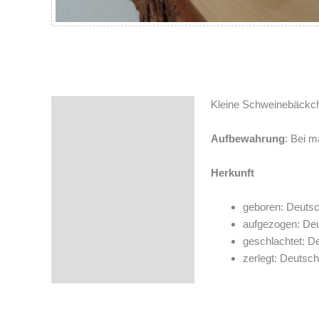
Kleine Schweinebäckch
Beschreibung
Zusätzliche Informationen
Aufbewahrung
: Bei m
Zutaten
Herkunft
geboren: Deutsc
aufgezogen: De
geschlachtet: D
zerlegt: Deutsch