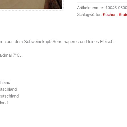
Artikelnummer:
10046-050
Schlagwörter:
Kochen
,
Brat
en aus dem Schweinekopf. Sehr mageres und feines Fleisch.
aximal 7°C.
hland
utschland
eutschland
land