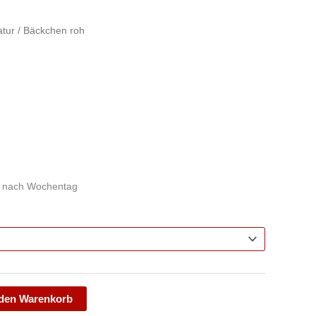
atur
/ Bäckchen roh
e nach Wochentag
 den Warenkorb