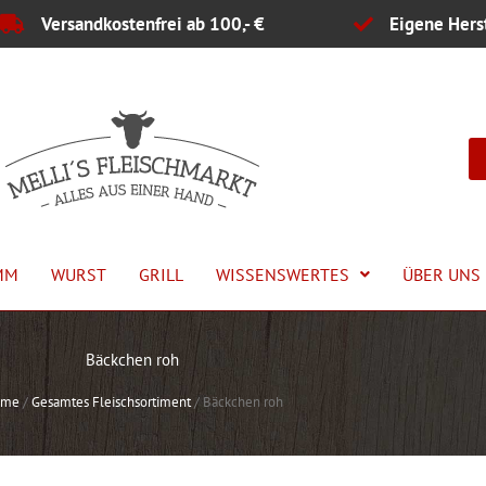
Versandkostenfrei ab 100,- €
Eigene Hers
MM
WURST
GRILL
WISSENSWERTES
ÜBER UNS
Bäckchen roh
ome
/
Gesamtes Fleischsortiment
/
Bäckchen roh