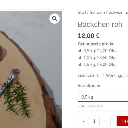
Bäckchen
Start
/
Schwein
/
Schwein n
roh
Bäckchen roh
Menge
12,00
€
Grundpreis pro kg
ab 0,5 kg: 24,00 €/kg
ab 1,0 kg: 23,50 €/kg
ab 1,5 kg: 23,00 €/kg
Lieferzeit:
1 - 4 Werktage j
Variationen
ZURÜCKSETZEN
-
+
In