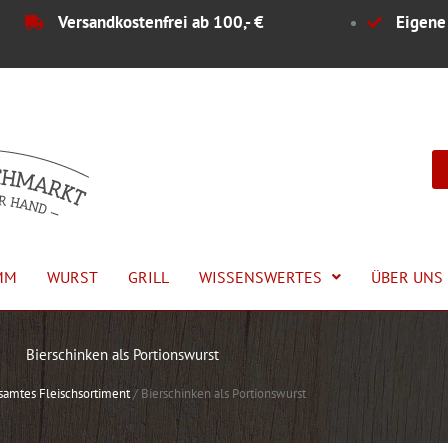
Versandkostenfrei ab 100,- €
Eigene
MM
WURST
GRILL
WISSENSWERTES
ÜBER UNS
Bierschinken als Portionswurst
samtes Fleischsortiment
/
Bierschinken als Portionswurst