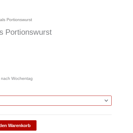
als Portionswurst
s Portionswurst
e nach Wochentag
 den Warenkorb