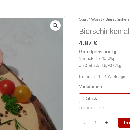
Bierschinken
Start
/
Wurst
/ Bierschinken 
als
Bierschinken al
Portionswurst
Menge
4,87
€
Grundpreis pro kg
1 Stück: 17,40 €/kg
ab 3 Stück: 16,90 €/kg
Lieferzeit:
1 - 4 Werktage j
Variationen
ZURÜCKSETZEN
-
+
In