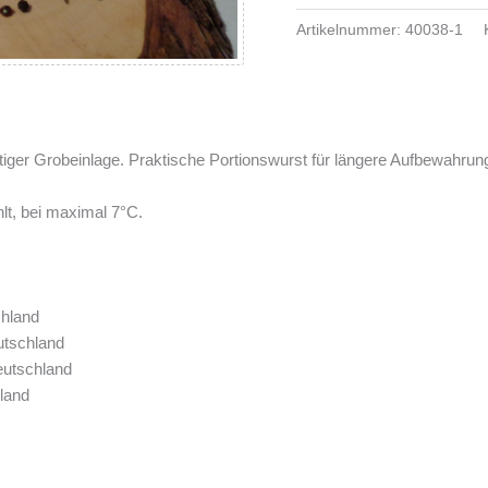
Artikelnummer:
40038-1
iger Grobeinlage. Praktische Portionswurst für längere Aufbewahrun
lt, bei maximal 7°C.
hland
utschland
eutschland
land