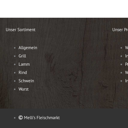
Unser Sortiment
Unser Pr
Allgemein
W
Grill
I
Lamm
P
Rind
W
Schwein
I
Wurst
Melli’s Fleischmarkt