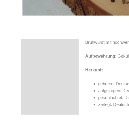
Brühwurst mit hochwert
Beschreibung
Zusätzliche Informationen
Aufbewahrung
: Geküh
Zutaten
Herkunft
geboren: Deutsc
aufgezogen: De
geschlachtet: D
zerlegt: Deutsch