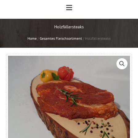
Main
Menu
Holzfällersteaks
Home
/
Gesamtes Fleischsortiment
/
Holzfällersteaks
Holzfällersteaks
Menge