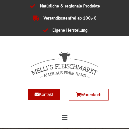
Zum
Natürliche & regionale Produkte
Inhalt
springen
Versandkostenfrei ab 100,- €
Eigene Herstellung
Kontakt
Warenkorb
Main
Menu