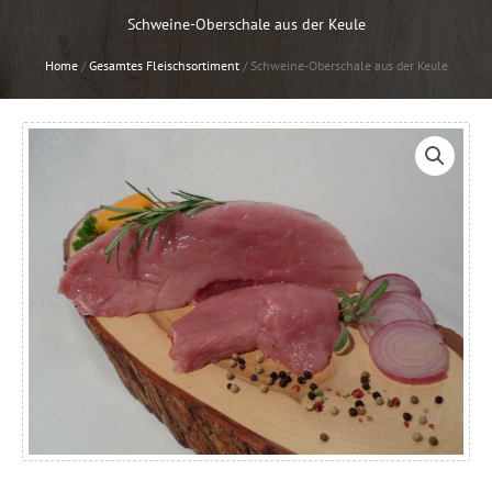
Schweine-Oberschale aus der Keule
Home
/
Gesamtes Fleischsortiment
/
Schweine-Oberschale aus der Keule
Schweine-
Oberschale
aus
der
Keule
Menge