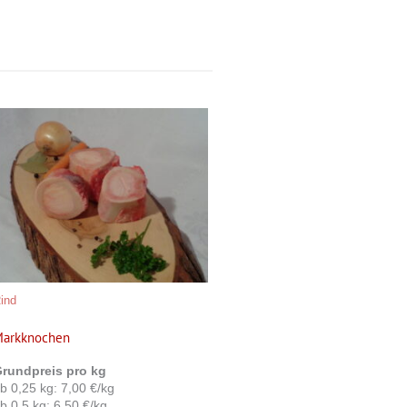
Dieses
Produkt
weist
mehrere
Varianten
auf.
Die
Optionen
können
ind
auf
der
arkknochen
e
Produktseite
rundpreis pro kg
gewählt
b 0,25 kg: 7,00 €/kg
werden
b 0,5 kg: 6,50 €/kg