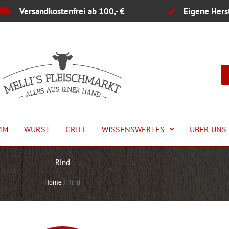
Versandkostenfrei ab 100,- €
Eigene Hers
MM
WURST
GRILL
WISSENSWERTES
ÜBER UNS
Rind
Home
/
Rind