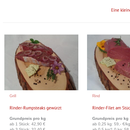
Eine klei
Dieses
Produkt
weist
mehrere
Varianten
auf.
Die
Optionen
können
Grill
Rind
auf
der
Rinder-Rumpsteaks gewürzt
Rinder-Filet am Stü
Produktseite
Grundpreis pro kg
Grundpreis pro kg
gewählt
ab 1 Stück: 42,90 €
ab 0,25 kg: 59,- €/k
werden
ab 3 Stück: 32,40 €
ab 0,5 kg/1,0 kg: 58