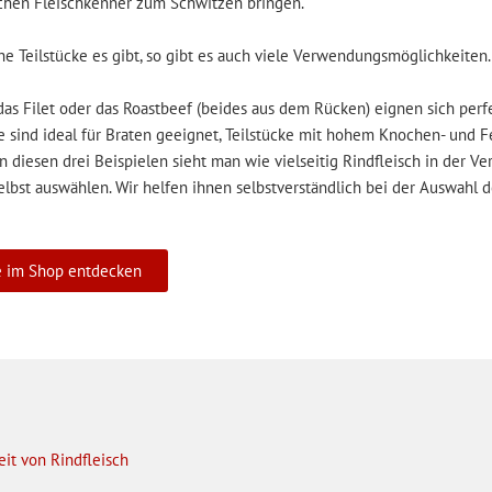
chen Fleischkenner zum Schwitzen bringen.
he Teilstücke es gibt, so gibt es auch viele Verwendungsmöglichkeiten.
das Filet oder das Roastbeef (beides aus dem Rücken) eignen sich perfe
e sind ideal für Braten geeignet, Teilstücke mit hohem Knochen- und Fe
an diesen drei Beispielen sieht man wie vielseitig Rindfleisch in der V
lbst auswählen. Wir helfen ihnen selbstverständlich bei der Auswahl de
e im Shop entdecken
eit von Rindfleisch