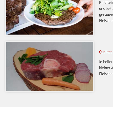
Rindflei
uns beko
genauere
Fleisch 
Qualität
Je helle
kleiner 
Fleisches