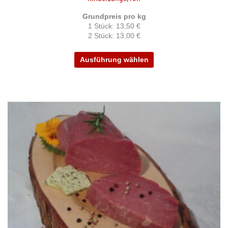
Grundpreis pro kg
1 Stück: 13,50 €
2 Stück: 13,00 €
Ausführung wählen
Dieses
Produkt
weist
mehrere
Varianten
auf.
Die
Optionen
können
auf
der
Produktseite