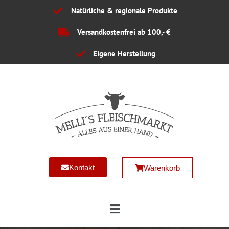
Zum
Natürliche & regionale Produkte
Inhalt
springen
Versandkostenfrei ab 100,- €
Eigene Herstellung
Kontakt
Warenkorb
Main
Menu