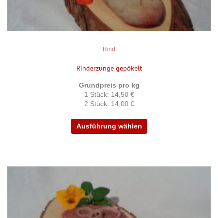
gewählt
werden
Rind
Rinderzunge gepökelt
Grundpreis pro kg
1 Stück: 14,50 €
2 Stück: 14,00 €
Ausführung wählen
Dieses
Produkt
weist
mehrere
Varianten