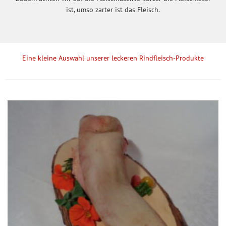
ist, umso zarter ist das Fleisch.
Eine kleine Auswahl unserer leckeren Rindfleisch-Produkte
Dieses
Produkt
weist
mehrere
Varianten
auf.
Die
Optionen
können
auf
der
Produktseite