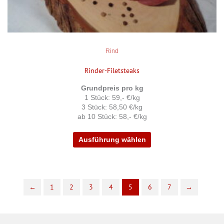
gewählt
werden
Rind
Rinder-Filetsteaks
Grundpreis pro kg
1 Stück: 59,- €/kg
3 Stück: 58,50 €/kg
ab 10 Stück: 58,- €/kg
Ausführung wählen
←
1
2
3
4
5
6
7
→