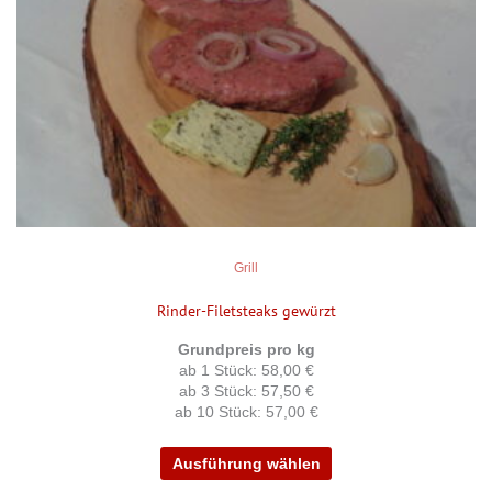
auf.
Die
Optionen
können
auf
der
Produktseite
gewählt
werden
Grill
Rinder-Filetsteaks gewürzt
Grundpreis pro kg
ab 1 Stück: 58,00 €
ab 3 Stück: 57,50 €
ab 10 Stück: 57,00 €
Ausführung wählen